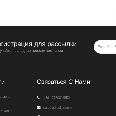
егистрация для рассылки
учайте последние новости компании
ги
Связаться С Нами
и мини-
+86-17750811550
sale01@delijx.com
о чая