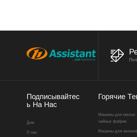
Р
Пол
Подписывайтес
Горячие Те
Ь На Нас
Машины для малых 
чайных фабрик
Дом
Машины для зеленог
О нас