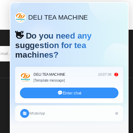
SUBSCRIBE
Send Us An Inquiry