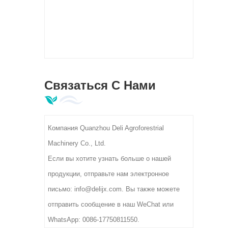
упак
под
п
Ав
наполн
и г
Связаться С Нами
с
Компания Quanzhou Deli Agroforestrial
Machinery Co., Ltd.
Если вы хотите узнать больше о нашей
продукции, отправьте нам электронное
письмо: info@delijx.com. Вы также можете
отправить сообщение в наш WeChat или
WhatsApp: 0086-17750811550.