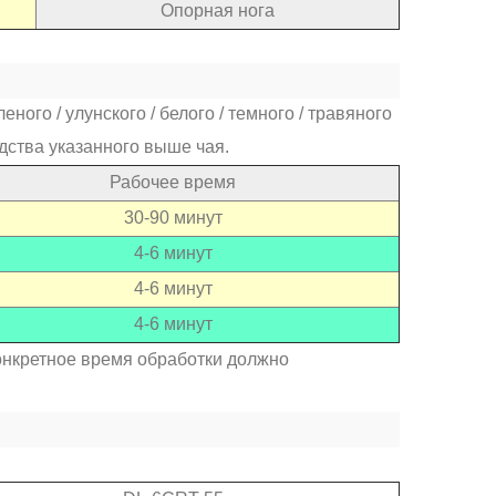
Опорная нога
ного / улунского / белого / темного / травяного
дства указанного выше чая.
Рабочее время
30-90 минут
4-6 минут
4-6 минут
4-6 минут
онкретное время обработки должно