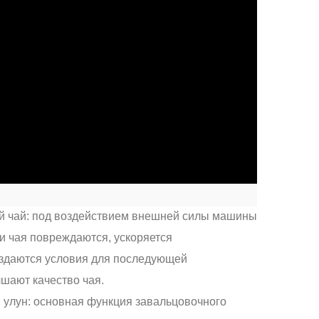
ый чай: под воздействием внешней силы машины
ки чая повреждаются, ускоряется
здаются условия для последующей
чшают качество чая.
й улун: основная функция завальцовочного