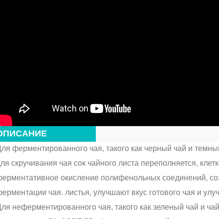
ОПИСАНИЕ
ля ферментированного чая, такого как черный чай и темн
ля скручивания чая сок чайного листа переполняется, клет
ферментативное окисление полифенольных соединений, со
ерментации чая. листья, улучшают вкус готового чая и улу
ля неферментированного чая, такого как зеленый чай и ча