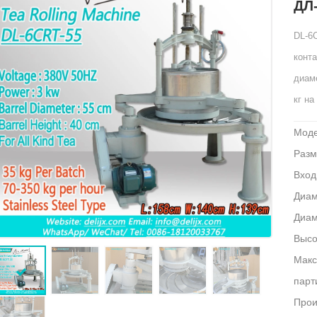
ДЛ
DL-6
конта
диам
кг на
Моде
Разм
Вход
Диам
Диам
Высо
Макс
парт
Прои