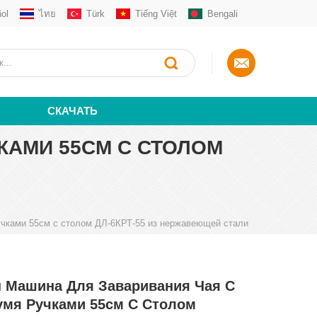
ol
ไทย
Türk
Tiếng Việt
Bengali
С
СКАЧАТЬ
КАМИ 55СМ С СТОЛОМ
учками 55см с столом ДЛ-6КРТ-55 из нержавеющей стали
п Машина Для Заваривания Чая С
умя Ручками 55см С Столом