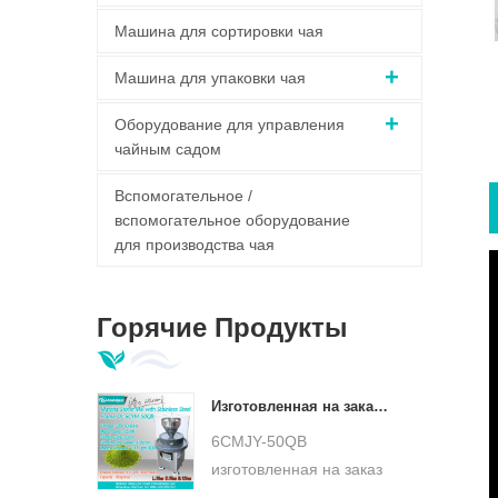
Машина для сортировки чая
Машина для упаковки чая
Оборудование для управления
чайным садом
Вспомогательное /
вспомогательное оборудование
для производства чая
Горячие Продукты
Изготовленная на заказ база из нержавеющей стали, мельница из зеленого камня матча, низкотемпературная ультратонкая мельница для матча, DL-6CYMJ-50QB
6CMJY-50QB
изготовленная на заказ
основа из