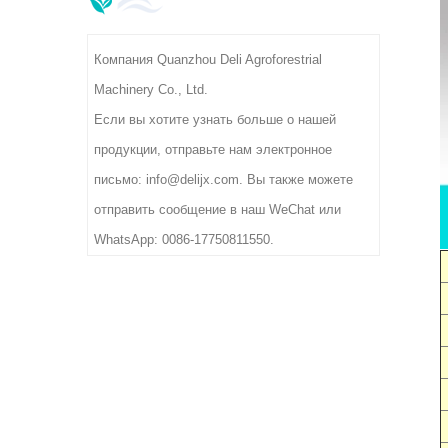
5/8 поддерживают
ность 300-400 кг/ч,
Компания Quanzhou Deli Agroforestrial
напряжение 380 В и
Machinery Co., Ltd.
дят для заводов по
Если вы хотите узнать больше о нашей
ереработке чая.
продукции, отправьте нам электронное
письмо: info@delijx.com. Вы также можете
отправить сообщение в наш WeChat или
WhatsApp: 0086-17750811550.